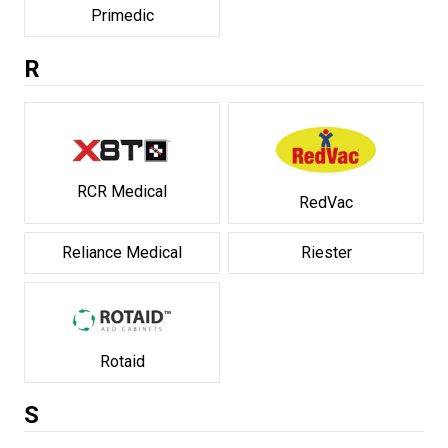
Primedic
R
RCR Medical
RedVac
Reliance Medical
Riester
Rotaid
S