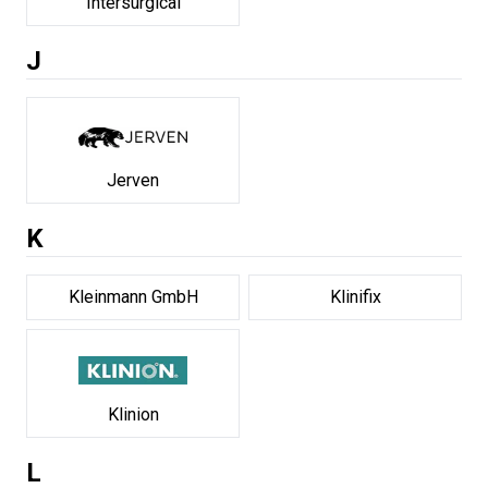
Intersurgical
J
Jerven
K
Kleinmann GmbH
Klinifix
Klinion
L