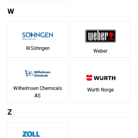
W
W.Söhngen
Weber
Wilhelmsen Chemicals
Würth Norge
AS
Z