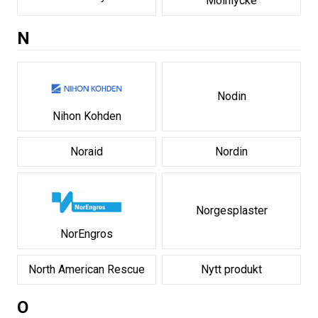
Mölnlycke
N
Nodin
Nihon Kohden
Noraid
Nordin
Norgesplaster
NorEngros
North American Rescue
Nytt produkt
O