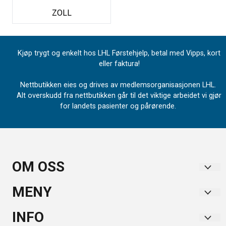
ZOLL
Kjøp trygt og enkelt hos LHL Førstehjelp, betal med Vipps, kort
eller faktura!
Nettbutikken eies og drives av medlemsorganisasjonen LHL.
Alt overskudd fra nettbutikken går til det viktige arbeidet vi gjør
for landets pasienter og pårørende.
OM OSS
LHL
MENY
Industrivegen 67
Forsendelse og retur
INFO
2072 Dal