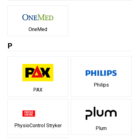
OneMed
P
Philips
PAX
PhysioControl Stryker
Plum