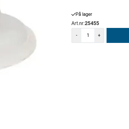
På lager
Art.nr:
25455
-
+