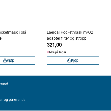
ocketmask i blå
Laerdal Pocketmask m/O2
e
adapter filter og stropp
321,00
Ikke på lager
Kjøp
Kjøp
ktura!
nter og pårørende.