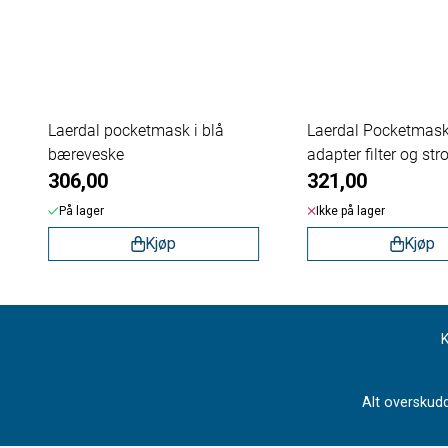
Laerdal pocketmask i blå
Laerdal Pocketmas
bæreveske
adapter filter og str
306,00
321,00
På lager
Ikke på lager
Kjøp
Kjøp
K
Alt overskudd