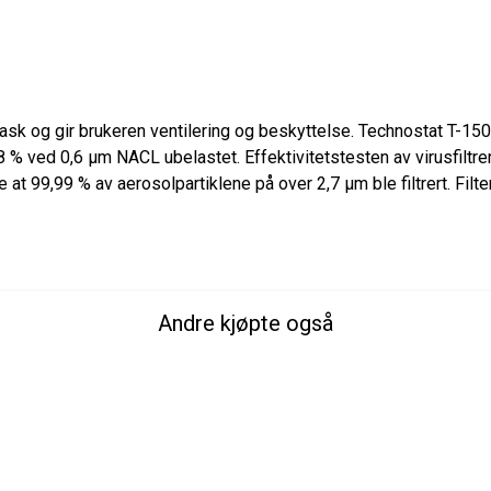
k og gir brukeren ventilering og beskyttelse. Technostat T-150(+
,8 % ved 0,6 µm NACL ubelastet. Effektivitetstesten av virusfiltr
te at 99,99 % av aerosolpartiklene på over 2,7 µm ble filtrert. Filte
Andre kjøpte også