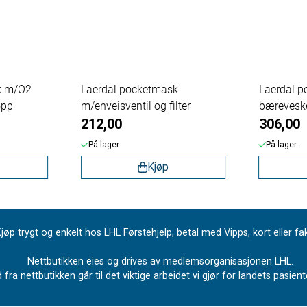
k m/O2
Laerdal pocketmask
Laerdal p
opp
m/enveisventil og filter
bærevesk
212,00
306,00
På lager
På lager
Kjøp
jøp trygt og enkelt hos LHL Førstehjelp, betal med Vipps, kort eller fa
Nettbutikken eies og drives av medlemsorganisasjonen LHL.
 fra nettbutikken går til det viktige arbeidet vi gjør for landets pasie