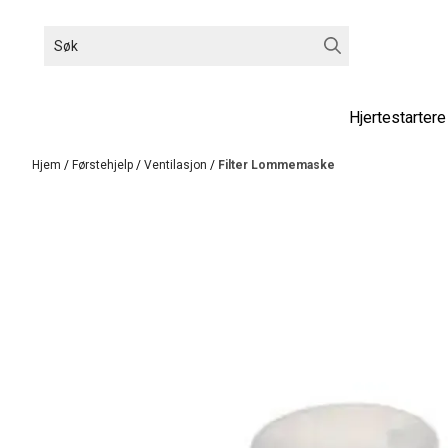
Hopp til innhold
Hjertestartere
Hjem
/
Førstehjelp
/
Ventilasjon
/
Filter Lommemaske