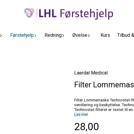
Førstehjelp
Redning
Øvelse
Kurs
Tilbud 
Laerdal Medical
Filter Lommemas
Filter Lommemaske Technostat-filteret er til å brukes sammen med Pocket Mask og gir brukeren
ventilering og beskyttelse. Techno
Technostat-filteret er testet til
Effektivitetstesten av virusfiltrer
Les mer
og effektivitetstesten av bakterie
28,00
filtrert. Filteret er tosidig.