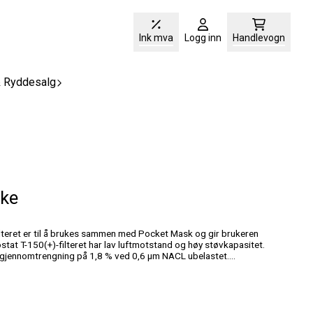
Ink mva
Logg inn
Handlevogn
& Ryddesalg
ke
stat T-150(+)-filteret har lav luftmotstand og høy støvkapasitet.
 en gjennomtrengning på 1,8 % ved 0,6 µm NACL ubelastet.
ing viste at 99,99 % av aerosolpartiklene på over 2,7 µm ble filtrert,
filtrering viste at 99,99 % av aerosolpartiklene på over 2,7 µm ble