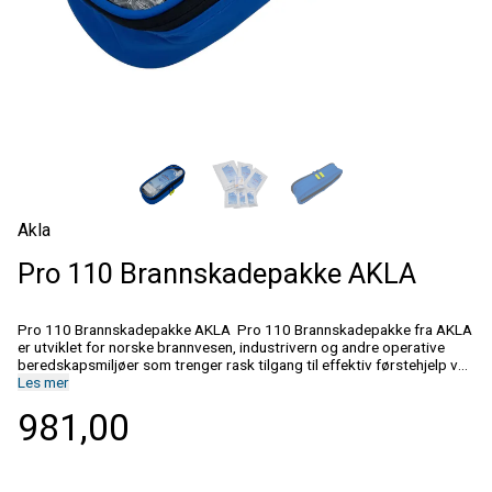
Akla
Pro 110 Brannskadepakke AKLA
Pro 110 Brannskadepakke AKLA Pro 110 Brannskadepakke fra AKLA
er utviklet for norske brannvesen, industrivern og andre operative
beredskapsmiljøer som trenger rask tilgang til effektiv førstehjelp ved
brannskader. Pakken inneholder nøye utvalgte brannskadebandasjer
Les mer
og tilbehør som bidrar til hurtig nedkjøling, beskyttelse og
981,00
smertelindring i den akutte fasen. Den robuste oppbevaringslommen
med transparent front gir god oversikt over innholdet og gjør det
enkelt å kontrollere utstyret før innsats. Kompakt design gjør pakken
velegnet for plassering i utrykningskjøretøy, industrimiljøer,
innsatssekker og førstehjelpsstasjoner. Innhold Art. nr. Produkt Antall