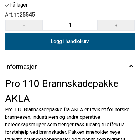
25543 Elastisk gasbind AKLA 8 cm x 2,5 m 1 25327 Bandasje
På lager
brannskade FOR BURNS 10 x 10 cm 3 25328 Bandasje brannskade
FOR BURNS 20 x 20 cm 2 24038 Bandasje brannskade FOR BURNS 30
Art.nr:
25545
x 40 cm Ansikt 1 27455 Innholdslomme stor, blå 1
-
+
Legg i handlekurv
Informasjon
Pro 110 Brannskadepakke
AKLA
Pro 110 Brannskadepakke fra AKLA er utviklet for norske
brannvesen, industrivern og andre operative
beredskapsmiljøer som trenger rask tilgang til effektiv
førstehjelp ved brannskader. Pakken inneholder nøye
utvalgte brannskadebandasjer og tilbehør som bidrar til