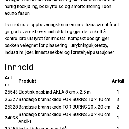
hurtig nedkjøling, beskyttelse og smertelindring i den
akutte fasen.
Den robuste oppbevaringslommen med transparent front
gir god oversikt over innholdet og gjør det enkelt å
kontrollere utstyret før innsats. Kompakt design gjør
pakken velegnet for plassering i utrykningskjøretøy,
industrimiljøer, innsatssekker og førstehjelpsstasjoner.
Innhold
Art.
Produkt
Antall
nr.
25543
Elastisk gasbind AKLA 8 cm x 2,5 m
1
25327
Bandasje brannskade FOR BURNS 10 x 10 cm
3
25328
Bandasje brannskade FOR BURNS 20 x 20 cm
2
Bandasje brannskade FOR BURNS 30 x 40 cm
24038
1
Ansikt
27455
Innholdslomme stor, blå
1