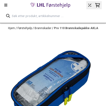
Hopp til innhold
Hjem
/
Førstehjelp
/
Brannskader
/
Pro 110 Brannskadepakke AKLA