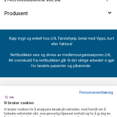
Produsent
Kjøp trygt og enkelt hos LHL Førstehjelp, betal med Vipps, kort
eller faktura!
Nettbutikken eies og drives av medlemsorganisasjonen LHL.
Alt overskudd fra nettbutikken går til det viktige arbeidet vi gjør
for landets pasienter og pårørende.
Personvernerklæring
OM OSS
Vi bruker cookies
LHL
MENY
Vi bruker cookies for å analysere besøk på nettsiden, med formål om å
forbedre nettstedet vårt, vise personlig tilpasset innhold og for å gi deg en
Industrivegen 67