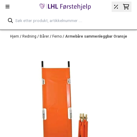
Hopp til innhold
Hjem
/
Redning
/
Bårer
/
Ferno
/
Armebåre sammenleggbar Oransje