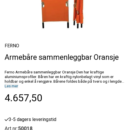
FERNO
Armebåre sammenleggbar Oransje
Ferno Armebåre sammenleggbar Oransje Den har kraftige
aluminiumsprofiler. Båren har en kraftig nylonbelagt vinyl som er
holdbar og enkel å rengjøre. Bårene foldes både på tvers og i lengden
for å få en optimal oppbevaring. Spesifikasjoner Lastekapasitet159
Les mer
kg Vekt6 kg Høyde103 cm Lengde206 cm Bredde55 cm
4.657,50
Sammenleggbar høyde20 cm Sammenleggbar lengde103 cm
Sammenleggbar bredde11 cm Declaration of Conformity Manual IFU
3-5 dagers leveringstid
Art.nr:
50018