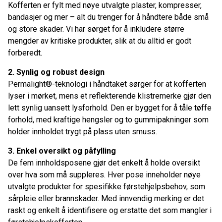
Kofferten er fylt med nøye utvalgte plaster, kompresser,
8 cm 2 Trekanttørkle 1 Hanskesett 4x Vinyl stor 1 SÖHNGEN® Silke,
Plaster Tape 5 m x 2,5 cm 1 Refillpose nr. 5 Brannskade Innhold Antall
bandasjer og mer – alt du trenger for å håndtere både små
AKLA Forburns Brannbandasje 10x10cm 4 AKLA Forburns Branngel
og store skader. Vi har sørget for å inkludere større
59ml flaske 1 WS-Elastisk Bandasje 4 m x 8 cm 2 Løse artikler
Innhold Antall Ispose Stor assistco 2 Aluderm steril kompress
mengder av kritiske produkter, slik at du alltid er godt
60x80cm 1 Norse traumebandasje 6" 1 NORSE RESCUE selvklebende
forberedt.
Bandasje 2 Blizzard varmeteppe 1 Øyeskyll 500ml 1 Leveres med
brakett for oppheng på vegg. Ink. skruer, plugger og plombe.
2. Synlig og robust design
Permalight®-teknologi i håndtaket sørger for at kofferten
lyser i mørket, mens et reflekterende klistremerke gjør den
lett synlig uansett lysforhold. Den er bygget for å tåle tøffe
forhold, med kraftige hengsler og to gummipakninger som
holder innholdet trygt på plass uten smuss.
3. Enkel oversikt og påfylling
De fem innholdsposene gjør det enkelt å holde oversikt
over hva som må suppleres. Hver pose inneholder nøye
utvalgte produkter for spesifikke førstehjelpsbehov, som
sårpleie eller brannskader. Med innvendig merking er det
raskt og enkelt å identifisere og erstatte det som mangler i