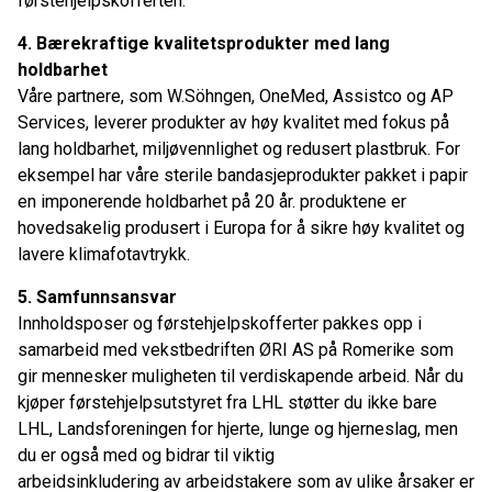
førstehjelpskofferten.
4. Bærekraftige kvalitetsprodukter med lang
holdbarhet
Våre partnere, som W.Söhngen, OneMed, Assistco og AP
Services, leverer produkter av høy kvalitet med fokus på
lang holdbarhet, miljøvennlighet og redusert plastbruk. For
eksempel har våre sterile bandasjeprodukter pakket i papir
en imponerende holdbarhet på 20 år. produktene er
hovedsakelig produsert i Europa for å sikre høy kvalitet og
lavere klimafotavtrykk.
5. Samfunnsansvar
Innholdsposer og førstehjelpskofferter pakkes opp i
samarbeid med vekstbedriften ØRI AS på Romerike som
gir mennesker muligheten til verdiskapende arbeid. Når du
kjøper førstehjelpsutstyret fra LHL støtter du ikke bare
LHL, Landsforeningen for hjerte, lunge og hjerneslag, men
du er også med og bidrar til viktig
arbeidsinkludering av arbeidstakere som av ulike årsaker er