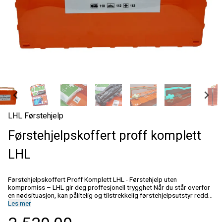
LHL Førstehjelp
Førstehjelpskoffert proff komplett
LHL
Førstehjelpskoffert Proff Komplett LHL - Førstehjelp uten
kompromiss – LHL gir deg proffesjonell trygghet Når du står overfor
en nødsituasjon, kan pålitelig og tilstrekkelig førstehjelpsutstyr redde
liv. Vår Førstehjelpskoffert Komplett LHL er utviklet av erfarne fagfolk
Les mer
fra norsk ambulansetjeneste for å gi deg maksimal funksjonalitet og
effektivitet når det virkelig gjelder.Med Førstehjelpskoffert Proff