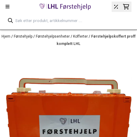
Hopp til innhold
Hjem
/
Førstehjelp
/
Førstehjelpsenheter
/
Kofferter
/
Førstehjelpskoffert proff
komplett LHL