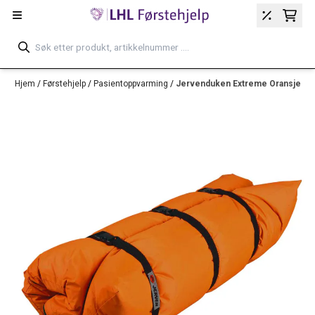
Hopp til innhold
Hjem
/
Førstehjelp
/
Pasientoppvarming
/
Jervenduken Extreme Oransje