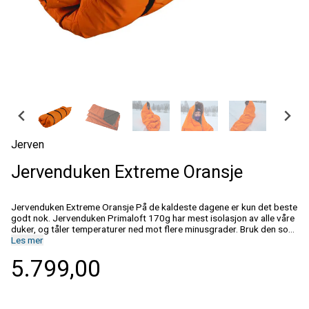
Jerven
Jervenduken Extreme Oransje
Jervenduken Extreme Oransje På de kaldeste dagene er kun det beste
godt nok. Jervenduken Primaloft 170g har mest isolasjon av alle våre
duker, og tåler temperaturer ned mot flere minusgrader. Bruk den som
sovepose, vindsekk eller tarp. Er du en frysepinn, kan du gjerne bruke
Les mer
den utenpå soveposen, så holder du deg god og varm natten
5.799,00
gjennom. Størrelse: 102 x 220 cm Tekstil: Aluminiumsbelagt polyester
Fór: Polyamid Vattering: Primaloft 170g. pr. m2 Leveres med:
Armings, Rescueflagg og komprimeringspose Vekt: Ca. 2000 gram