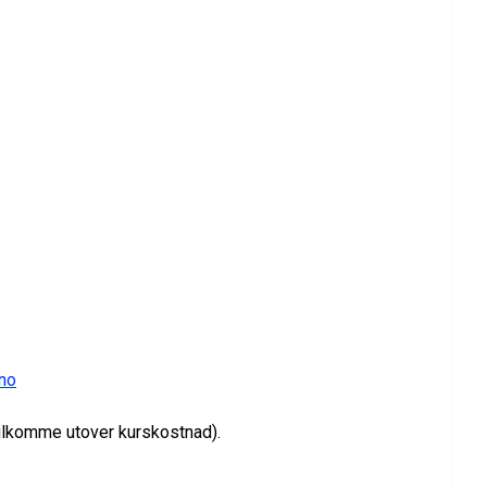
.no
tilkomme utover kurskostnad).