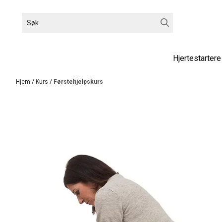
Hopp til innhold
Hjertestartere
Hjem
/
Kurs
/
Førstehjelpskurs