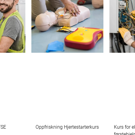
 FSE
Oppfriskning Hjertestarterkurs
Kurs for e
førstehjel