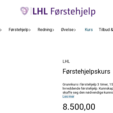
Førstehjelp
Redning
Øvelse
Kurs
Tilbud 
LHL
Førstehjelpskurs
Grunnkurs i førstehjelp 3 timer, 15 deltagere Kurset passer for alle som ønsker å lære mer om
livreddende førstehjelp. Kunnskap 
skaffe seg den nødvendige kunnsk
årlig kurs for sentrale medarbeide
Les mer
instruktører er autorisert helsepersonel
8.500,00
innføring i: • Førstehjelpskjeden • Opptreden på skadested • Varsling • Pasientundersøkelse •
Frie luftveier • Sideleie • Hva forårsaker hjertestans • Hjerteinfarkt og hjerneslag • Hjerte- og
lungeredning (HLR) • Demonstrasjon av hjertestarter • Hodeskader • Brudd • Blødninger •