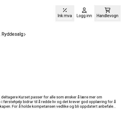
Ink mva
Logg inn
Handlevogn
& Ryddesalg
i førstehjelp bidrar til å redde liv og det krever god opplæring for å
apen. For å holde kompetansen vedlike og bli oppdatert anbefales
re. Vi har sertifiserte førstehjelpsinstruktører over hele Norge og
l. Vi kommer til deres lokasjon og holder kurs. Kurset gir god