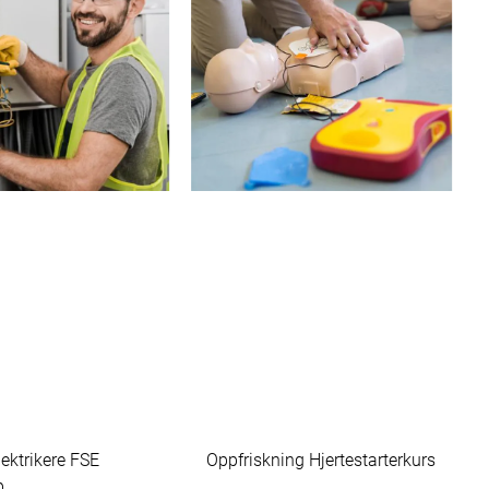
lektrikere FSE
Oppfriskning Hjertestarterkurs
p