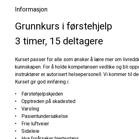
Informasjon
Grunnkurs i førstehjelp
3 timer, 15 deltagere
Kurset passer for alle som ønsker å lære mer om livredden
kunnskapen. For å holde kompetansen vedlike og bli oppdat
instruktører er autorisert helsepersonell. Vi kommer til d
Kurset gir god innføring i:
• Førstehjelpskjeden
• Opptreden på skadested
• Varsling
• Pasientundersøkelse
• Frie luftveier
• Sideleie
• Hva forårsaker hjertestans