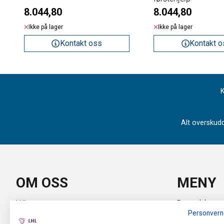
8.044,80
8.044,80
Ikke på lager
Ikke på lager
Kontakt oss
Kontakt o
K
Alt overskudd
OM OSS
MENY
LHL
Forsendelse og 
Personvern
Industrivegen 67
Personvern