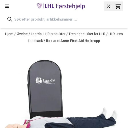
Hopp til innhold
Hjem
/
Øvelse
/
Laerdal HLR produkter
/
Treningsdukker for HLR
/
HLR uten
feedback
/
Resusci Anne First Aid Helkropp