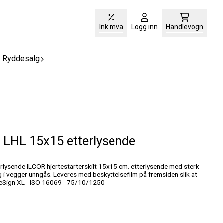
Ink mva
Logg inn
Handlevogn
& Ryddesalg
er LHL 15x15 etterlysende
etterlysende med sterk
ng i vegger unngås. Leveres med beskyttelsefilm på fremsiden slik at
e ripes under transport. SafeSign XL - ISO 16069 - 75/10/1250