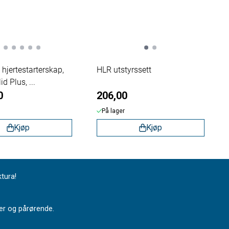
hjertestarterskap,
HLR utstyrssett
d Plus, ...
0
206,00
På lager
Kjøp
Kjøp
ktura!
nter og pårørende.