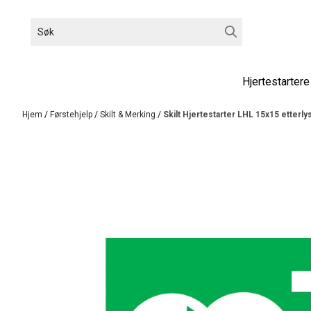
Hopp til innhold
Hjertestartere
Hjem
/
Førstehjelp
/
Skilt & Merking
/
Skilt Hjertestarter LHL 15x15 etterl