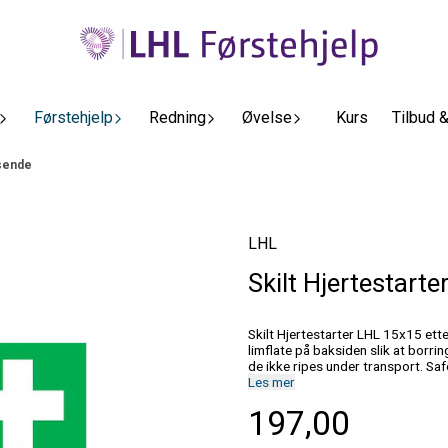
Førstehjelp
Redning
Øvelse
Kurs
Tilbud 
ysende
LHL
Skilt Hjertestart
Skilt Hjertestarter LHL 15x15 etterlysende ILCOR hjertestarterskilt 15x15 cm. 
limflate på baksiden slik at borri
de ikk
Les mer
197,00