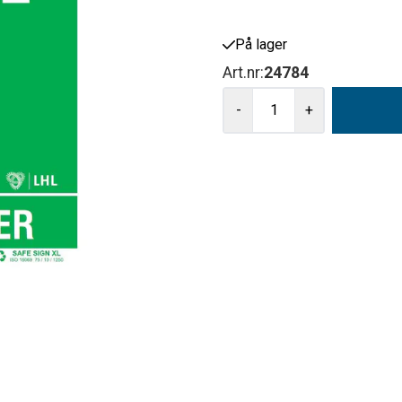
På lager
Art.nr:
24784
-
+