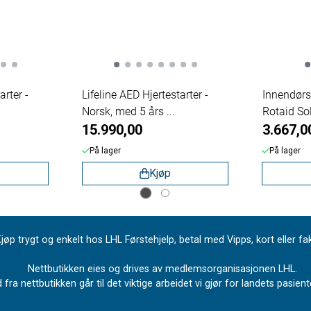
arter -
Lifeline AED Hjertestarter -
Innendørs 
Norsk, med 5 års ...
Rotaid Soli
15.990,00
3.667,0
På lager
På lager
Kjøp
jøp trygt og enkelt hos LHL Førstehjelp, betal med Vipps, kort eller fa
Nettbutikken eies og drives av medlemsorganisasjonen LHL.
 fra nettbutikken går til det viktige arbeidet vi gjør for landets pasie