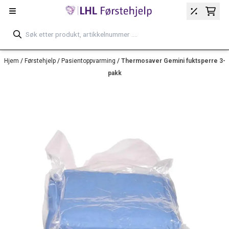
Hopp til innhold
Hjem
/
Førstehjelp
/
Pasientoppvarming
/
Thermosaver Gemini fuktsperre 3-
pakk