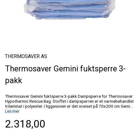
THERMOSAVER AS
Thermosaver Gemini fuktsperre 3-
pakk
Thermosaver Gemini fuktsperre 3-pakk Dampsperre for Thermosaver
Hypothermic Rescue Bag. Stoffet i dampsperren er et varmebehandlet
trilaminat i polyester. I liggesonen er det sveiset på 70x200 cm Gemini
fuktabsorberende medisinsk laken som kan absorbere omkring 10
Les mer
liter væske.
2.318,00