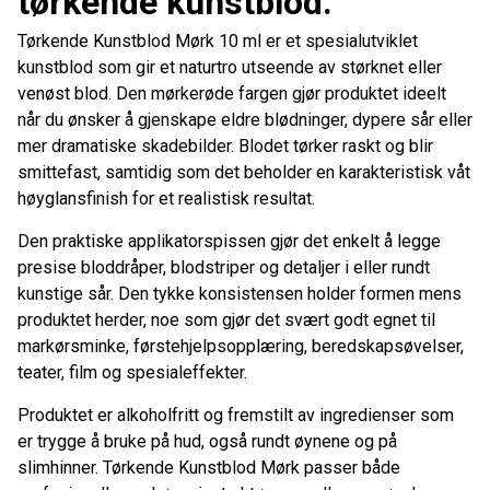
tørkende kunstblod.
Tørkende Kunstblod Mørk 10 ml er et spesialutviklet
kunstblod som gir et naturtro utseende av størknet eller
venøst blod. Den mørkerøde fargen gjør produktet ideelt
når du ønsker å gjenskape eldre blødninger, dypere sår eller
mer dramatiske skadebilder. Blodet tørker raskt og blir
smittefast, samtidig som det beholder en karakteristisk våt
høyglansfinish for et realistisk resultat.
Den praktiske applikatorspissen gjør det enkelt å legge
presise bloddråper, blodstriper og detaljer i eller rundt
kunstige sår. Den tykke konsistensen holder formen mens
produktet herder, noe som gjør det svært godt egnet til
markørsminke, førstehjelpsopplæring, beredskapsøvelser,
teater, film og spesialeffekter.
Produktet er alkoholfritt og fremstilt av ingredienser som
er trygge å bruke på hud, også rundt øynene og på
slimhinner. Tørkende Kunstblod Mørk passer både