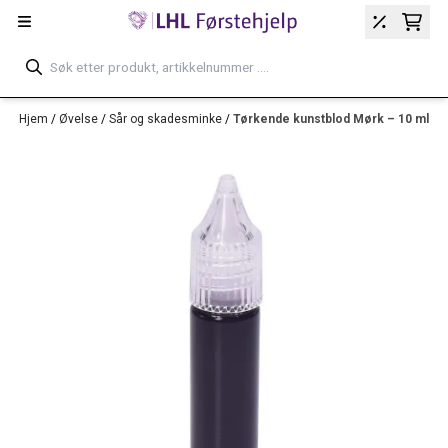
Hopp til innhold
Hjem
/
Øvelse
/
Sår og skadesminke
/
Tørkende kunstblod Mørk – 10 ml