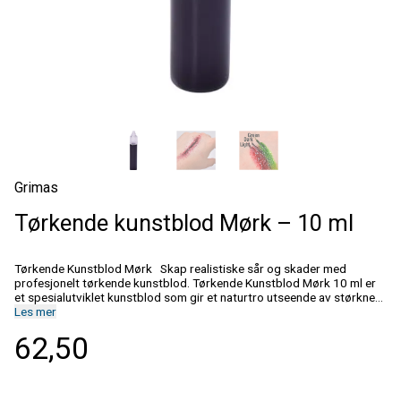
Grimas
Tørkende kunstblod Mørk – 10 ml
Tørkende Kunstblod Mørk Skap realistiske sår og skader med
profesjonelt tørkende kunstblod. Tørkende Kunstblod Mørk 10 ml er
et spesialutviklet kunstblod som gir et naturtro utseende av størknet
eller venøst blod. Den mørkerøde fargen gjør produktet ideelt når du
Les mer
ønsker å gjenskape eldre blødninger, dypere sår eller mer dramatiske
62,50
skadebilder. Blodet tørker raskt og blir smittefast, samtidig som det
beholder en karakteristisk våt høyglansfinish for et realistisk resultat.
Den praktiske applikatorspissen gjør det enkelt å legge presise
bloddråper, blodstriper og detaljer i eller rundt kunstige sår. Den tykke
konsistensen holder formen mens produktet herder, noe som gjør det