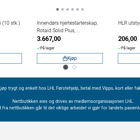
 (10 stk.)
Innendørs hjertestarterskap,
HLR utsty
Rotaid Solid Plus, ...
3.667,00
206,00
På lager
På lager
Kjøp
jøp trygt og enkelt hos LHL Førstehjelp, betal med Vipps, kort eller fa
Nettbutikken eies og drives av medlemsorganisasjonen LHL.
 fra nettbutikken går til det viktige arbeidet vi gjør for landets pasie