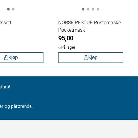
rssett
NORSE RESCUE Pustemaske
Pocketmask
95,00
På lager
Kjøp
Kjøp
ktura!
nter og pårørende.