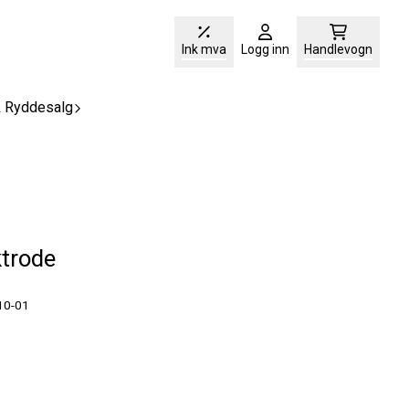
Ink mva
Logg inn
Handlevogn
& Ryddesalg
ktrode
e 8900-0810-01