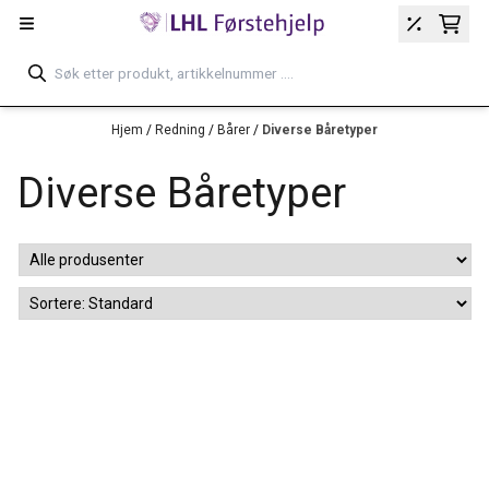
Hopp til innhold
Hjem
/
Redning
/
Bårer
/
Diverse Båretyper
Diverse Båretyper