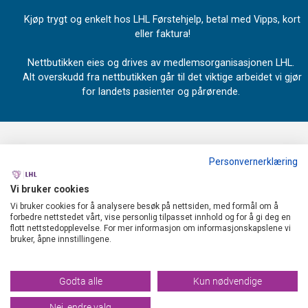
Kjøp trygt og enkelt hos LHL Førstehjelp, betal med Vipps, kort
eller faktura!
Nettbutikken eies og drives av medlemsorganisasjonen LHL.
Alt overskudd fra nettbutikken går til det viktige arbeidet vi gjør
for landets pasienter og pårørende.
Personvernerklæring
OM OSS
Vi bruker cookies
LHL
MENY
Vi bruker cookies for å analysere besøk på nettsiden, med formål om å
forbedre nettstedet vårt, vise personlig tilpasset innhold og for å gi deg en
Industrivegen 67
flott nettstedopplevelse. For mer informasjon om informasjonskapslene vi
Forsendelse og retur
INFO
bruker, åpne innstillingene.
2072 Dal
Personvern
Temasider og informasjon om LHL Førstehjelp
NYHETSBREV
Org. nr. 940 190 738
Godta alle
Kun nødvendige
Salgsbetingelser
Om LHL Førstehjelp
Tlf:
22 79 90 30
Nei, endre valg