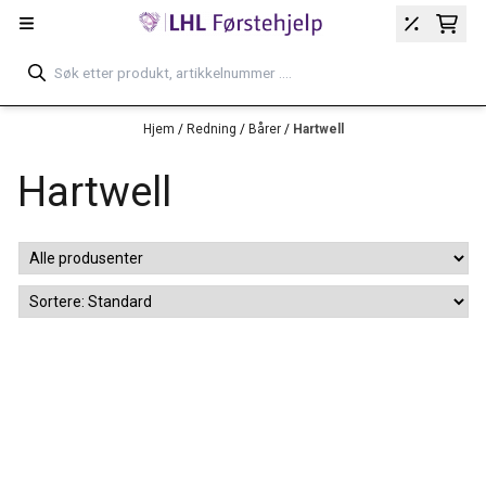
Hopp til innhold
Hjem
/
Redning
/
Bårer
/
Hartwell
Hartwell