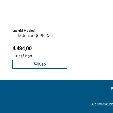
Laerdal Medical
Little Junior QCPR Dark
4.484,00
Ikke på lager
Kjøp
K
Alt overskudd