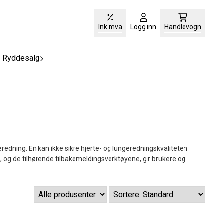
Ink mva
Logg inn
Handlevogn
& Ryddesalg
redning. En kan ikke sikre hjerte- og lungeredningskvaliteten
, og de tilhørende tilbakemeldingsverktøyene, gir brukere og
®