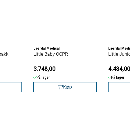
Laerdal Medical
Laerdal Medi
pakk
Little Baby QCPR
Little Jun
3.748,00
4.484,0
På lager
På lager
Kjøp