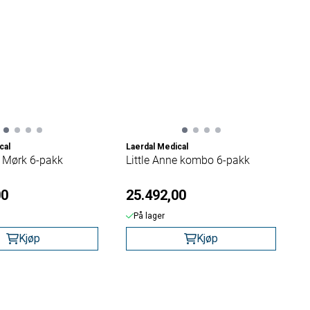
cal
Laerdal Medical
e Mørk 6-pakk
Little Anne kombo 6-pakk
00
25.492,00
På lager
Kjøp
Kjøp