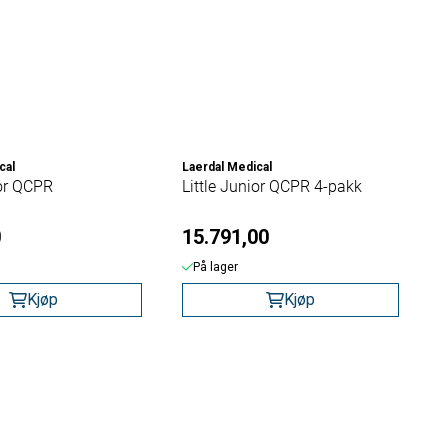
cal
Laerdal Medical
ior QCPR
Little Junior QCPR 4-pakk
0
15.791,00
På lager
Kjøp
Kjøp