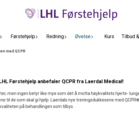
Førstehjelp
Redning
Øvelse
Kurs
Tilbud 
erien med QCPR
, LHL Førstehjelp anbefaler QCPR
fra Laerdal Medical!
ter, men ingen betyr like mye som det å motta høykvalitets hjerte- lunge
ene til de som skal gi hjelp. Laerdals nye treningsdukkeserie med QCPR
 kvaliteten på behandlingen som tilbys.