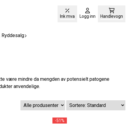
Ink mva
Logg inn
Handlevogn
& Ryddesalg
smitte være mindre da mengden av potensielt patogene
dukter anvendelige.
-51%