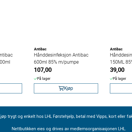
Antibac
Antibac
ntibac
Hånddesinfeksjon Antibac
Hånddesin
600ml
600ml 85% m/pumpe
150ML 85
107,00
39,00
På lager
På lager
Kjøp
jøp trygt og enkelt hos LHL Førstehjelp, betal med Vipps, kort eller fa
Nettbutikken eies og drives av medlemsorganisasjonen LHL.