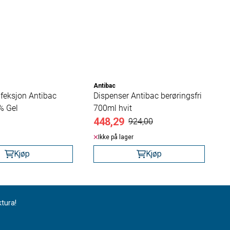
Antibac
feksjon Antibac
Dispenser Antibac berøringsfri
% Gel
700ml hvit
448,29
924,00
Ikke på lager
Kjøp
Kjøp
ktura!