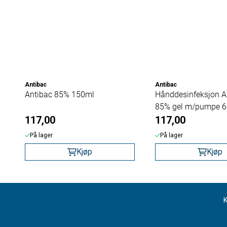
Antibac
Antibac
Antibac 85% 150ml
Hånddesinfeksjon A
85% gel m/pumpe 
117,00
117,00
På lager
På lager
Kjøp
Kjøp
K