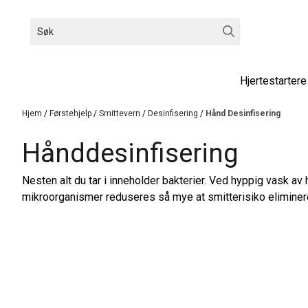
Hopp til innhold
Hjertestartere
Hjem
/
Førstehjelp
/
Smittevern
/
Desinfisering
/
Hånd Desinfisering
Hånddesinfisering
Nesten alt du tar i inneholder bakterier. Ved hyppig vask 
mikroorganismer reduseres så mye at smitterisiko eliminere