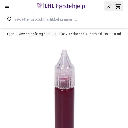
Hopp til innhold
Hjem
/
Øvelse
/
Sår og skadesminke
/
Tørkende kunstblod Lys – 10 ml