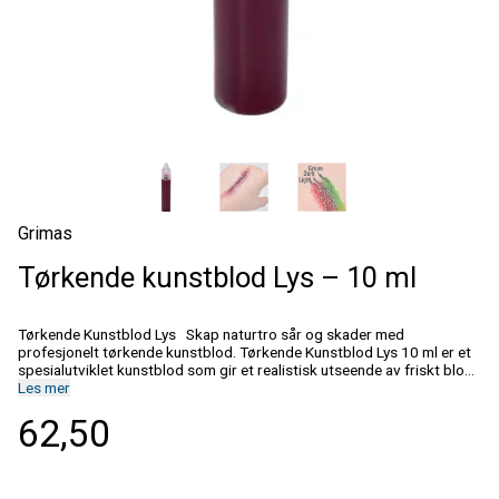
Grimas
Tørkende kunstblod Lys – 10 ml
Tørkende Kunstblod Lys Skap naturtro sår og skader med
profesjonelt tørkende kunstblod. Tørkende Kunstblod Lys 10 ml er et
spesialutviklet kunstblod som gir et realistisk utseende av friskt blod.
Den lyse rødfargen og den høye glansen gir en naturtro effekt,
Les mer
samtidig som blodet tørker og blir smittefast uten å miste det
62,50
karakteristiske våte utseendet. Den praktiske applikatorspissen gjør
det enkelt å legge presise bloddråper, blodstriper og detaljer i eller
rundt kunstige sår. Den tykke konsistensen holder formen mens
produktet herder, noe som gjør det ideelt til markørsminke,
førstehjelpsopplæring, beredskapsøvelser, teater, film og