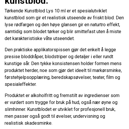
kunstblod.
Tørkende Kunstblod Lys 10 ml er et spesialutviklet
kunstblod som gir et realistisk utseende av friskt blod. Den
lyse rødfargen og den høye glansen gir en naturtro effekt,
samtidig som blodet tørker og blir smittefast uten å miste
det karakteristiske våte utseendet.
Den praktiske applikatorspissen gjør det enkelt å legge
presise bloddråper, blodstriper og detaljer i eller rundt
kunstige sår. Den tykke konsistensen holder formen mens
produktet herder, noe som gjør det ideelt til markørsminke,
førstehjelpsopplæring, beredskapsøvelser, teater, film og
spesialeffekter.
Produktet er alkoholfritt og fremstilt av ingredienser som
er vurdert som trygge for bruk på hud, også nær øyne og
slimhinner. Kunstblodet er utviklet for profesjonell bruk,
men passer også godt til øvelser, undervisning og
realistisk skadesminke.