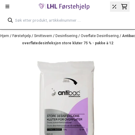
Hopp til innhold
Hjem
/
Førstehjelp
/
Smittevern
/
Desinfisering
/
Overflate Desinfisering
/
Antibac
overflatedesinfeksjon store kluter 75 % - pakke à 12