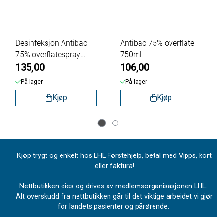
Desinfeksjon Antibac
Antibac 75% overflate
75% overflatespray
750ml
750ml
135,00
106,00
På lager
På lager
Kjøp
Kjøp
Kjøp trygt og enkelt hos LHL Førstehjelp, betal med Vipps, kort
eller faktura!
Nettbutikken eies og drives av medlemsorganisasjonen LHL.
Alt overskudd fra nettbutikken går til det viktige arbeidet vi gjør
for landets pasienter og pårørende.