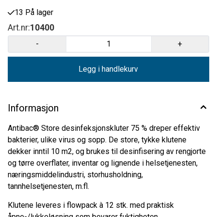
13 På lager
Art.nr:
10400
-
+
Legg i handlekurv
Informasjon
Antibac® Store desinfeksjonskluter 75 % dreper effektiv
bakterier, ulike virus og sopp. De store, tykke klutene
dekker inntil 10 m2, og brukes til desinfisering av rengjorte
og tørre overflater, inventar og lignende i helsetjenesten,
næringsmiddelindustri, storhusholdning,
tannhelsetjenesten, m.fl.
Klutene leveres i flowpack à 12 stk. med praktisk
åpne-/lukkeløsning som bevarer fuktigheten.