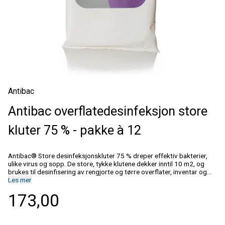
Antibac
Antibac overflatedesinfeksjon store
kluter 75 % - pakke à 12
Antibac® Store desinfeksjonskluter 75 % dreper effektiv bakterier,
ulike virus og sopp. De store, tykke klutene dekker inntil 10 m2, og
brukes til desinfisering av rengjorte og tørre overflater, inventar og
lignende i helsetjenesten, næringsmiddelindustri, storhusholdning,
Les mer
tannhelsetjenesten, m.fl. Klutene leveres i flowpack à 12 stk. med
173,00
praktisk åpne-/lukkeløsning som bevarer fuktigheten. Virketid: 1
minutt. Testdokumentasjon: EN 13727, EN 13624: yeast, EN13697:
bacteria & yeast, EN 14476: envoloped viruses, EN 14348, EN 1276,
EN 1650: yeast.