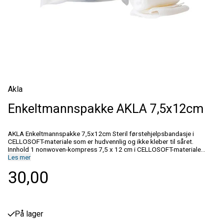
Akla
Enkeltmannspakke AKLA 7,5x12cm
AKLA Enkeltmannspakke 7,5x12cm Steril førstehjelpsbandasje i
CELLOSOFT-materiale som er hudvennlig og ikke kleber til såret.
Innhold 1 nonwoven-kompress 7,5 x 12 cm i CELLOSOFT-materiale
med fastsydd elastisk bandasje 2 m x 6 cm Opprinnelsesland Sverige
Les mer
Datablad pdf.
30,00
På lager