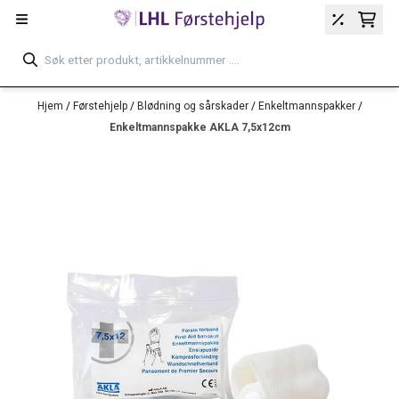
Hopp til innhold
Hjem
/
Førstehjelp
/
Blødning og sårskader
/
Enkeltmannspakker
/
Enkeltmannspakke AKLA 7,5x12cm