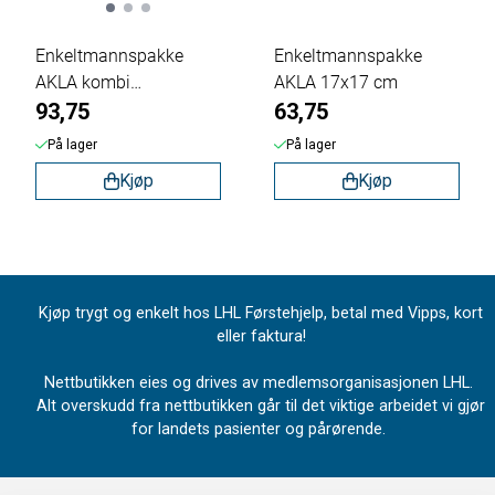
Enkeltmannspakke
Enkeltmannspakke
AKLA kombi
AKLA 17x17 cm
trykkbandasje 20x20 ...
93,75
63,75
På lager
På lager
Kjøp
Kjøp
Kjøp trygt og enkelt hos LHL Førstehjelp, betal med Vipps, kort
eller faktura!
Nettbutikken eies og drives av medlemsorganisasjonen LHL.
Alt overskudd fra nettbutikken går til det viktige arbeidet vi gjør
for landets pasienter og pårørende.