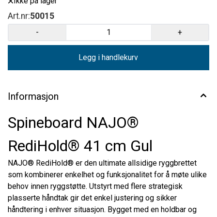
Ikke på lager
Høyde4,5 cm Lengde183 cm Bredde41 cm Declaration of conformity
User Manual - IFU
Art.nr:
50015
-
+
Legg i handlekurv
Informasjon
Spineboard NAJO®
RediHold® 41 cm Gul
NAJO® RediHold® er den ultimate allsidige ryggbrettet
som kombinerer enkelhet og funksjonalitet for å møte ulike
behov innen ryggstøtte. Utstyrt med flere strategisk
plasserte håndtak gir det enkel justering og sikker
håndtering i enhver situasjon. Bygget med en holdbar og