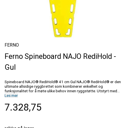
FERNO
Ferno Spineboard NAJO RediHold -
Gul
Spineboard NAJO® RediHold® 41 cm Gul NAJO® RediHold® er den
ultimate allsidige ryggbrettet som kombinerer enkelhet og
funksjonalitet for å møte ulike behov innen ryggstøtte. Utstyrt med
flere strategisk plasserte håndtak gir det enkel justering og sikker
Les mer
håndtering i enhver situasjon. Bygget med en holdbar og flytende
7.328,75
konstruksjon, støtter RediHold-ryggbrettet opptil 62 kg mens det
flyter, noe som gjør det til et utmerket valg for
vannredningsoperasjoner. Informasjon Lav vekt. Oppdrift. Lett å
rengjøre. Høy lastekapasitet. Ergonomiske håndtak. Uten pinner, kan
brukes belter med sydde ender. Spesifikasjoner Art. NrFNAJO10105
SertifiseringerMDR FargeGul Lastekapasitet272 kg Vekt7 kg