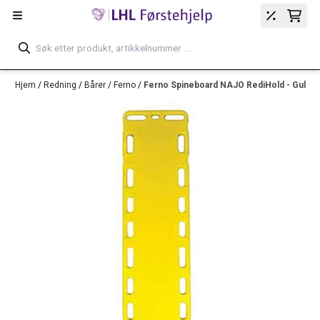
Hopp til innhold
Hjem
/
Redning
/
Bårer
/
Ferno
/
Ferno Spineboard NAJO RediHold - Gul