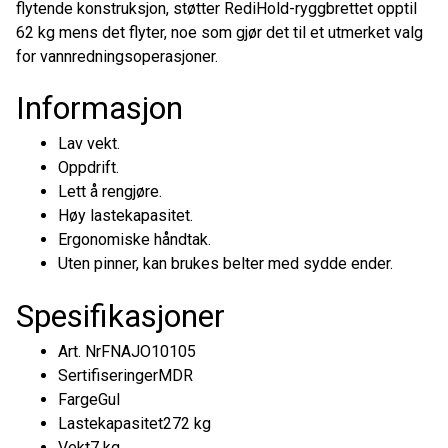
flytende konstruksjon, støtter RediHold-ryggbrettet opptil
62 kg mens det flyter, noe som gjør det til et utmerket valg
for vannredningsoperasjoner.
Informasjon
Lav vekt.
Oppdrift.
Lett å rengjøre.
Høy lastekapasitet.
Ergonomiske håndtak.
Uten pinner, kan brukes belter med sydde ender.
Spesifikasjoner
Art. NrFNAJO10105
SertifiseringerMDR
FargeGul
Lastekapasitet272 kg
Vekt7 kg