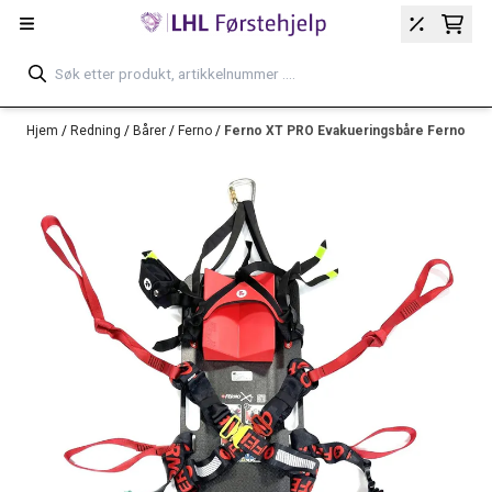
Hopp til innhold
Hjem
/
Redning
/
Bårer
/
Ferno
/
Ferno XT PRO Evakueringsbåre Ferno