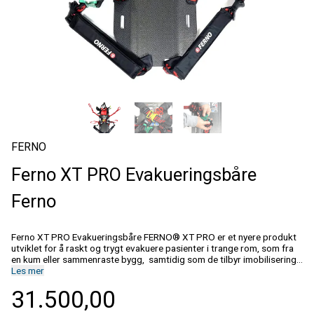
FERNO
Ferno XT PRO Evakueringsbåre
Ferno
Ferno XT PRO Evakueringsbåre FERNO® XT PRO er et nyere produkt
utviklet for å raskt og trygt evakuere pasienter i trange rom, som fra
en kum eller sammenraste bygg, samtidig som de tilbyr imobilisering
av nakke og rygg. XT PRO er basert på samme konsept som Ferno XT.
Les mer
Forskjellen er at Pro er designet for både
31.500,00
hode/nakke/ryggbevegelsesbegrensning med mulighet for løfting.
Testet i henhold til EN 1498. Derfor er dette det riktige produktet når