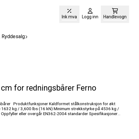
Ink mva
Logg inn
Handlevogn
& Ryddesalg
 cm for redningsbårer Ferno
ruksjon for økt
Lastekapasitet1632 kg MaterialeMetall Vekt 260 g Lengde12 cm