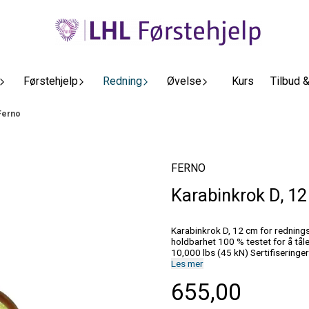
Førstehjelp
Redning
Øvelse
Kurs
Tilbud 
 Ferno
FERNO
Karabinkrok D, 12
Karabinkrok D, 12 cm for redningsbårer Produktfunksjoner Kaldformet stålkonst
holdbarhet 100 % testet for å tåle 1632 kg / 3,600 lbs (16 kN) Minimum strekkstyrke på 4536 kg /
10,000 lbs (45 kN) Sertifiseringer Oppfyller eller overgår EN362-2004 standarder Spesifikasjoner
Les mer
655,00