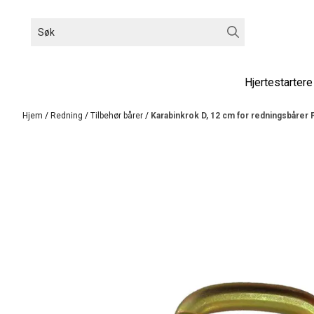
Hopp til innhold
Hjertestartere
Hjem
/
Redning
/
Tilbehør bårer
/
Karabinkrok D, 12 cm for redningsbårer