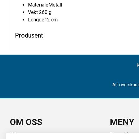
MaterialeMetall
Vekt 260 g
Lengde12 cm
Produsent
K
Alt overskudd
OM OSS
MENY
LHL
Forsendelse og 