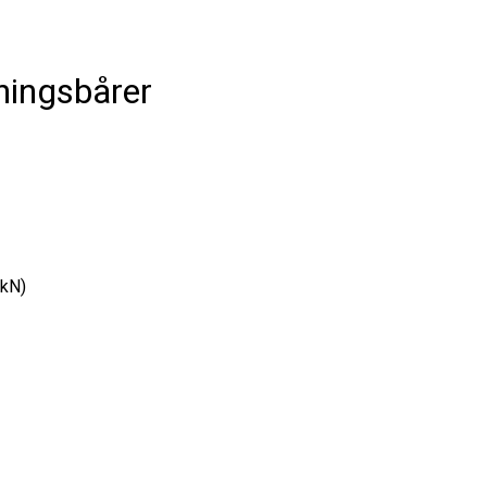
ningsbårer
 kN)