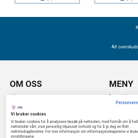
K
Alt overskudd
OM OSS
MENY
LHL
Forsendelse og 
Personvern
Industrivegen 67
Personvern
Vi bruker cookies
2072 Dal
Salgsbetingelse
Vi bruker cookies for å analysere besøk på nettsiden, med formål om å for
nettstedet vårt, vise personlig tilpasset innhold og for å gi deg en flott
Org. nr. 940 190 738
nettstedopplevelse. For mer informasjon om informasjonskapslene vi bruke
innstillingene.