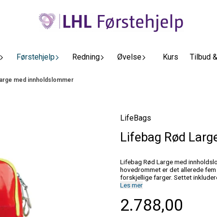
Førstehjelp
Redning
Øvelse
Kurs
Tilbud 
Large med innholdslommer
LifeBags
Lifebag Rød Larg
Lifebag Rød Large med innholdslommer LifeBag L i fargen rød er en allsidig nødsekk
hovedrommet er det allerede fem 
forskjellige farger. Settet inklude
du dele opp rommet med en skille
Les mer
ekstra materiale, mens den lille 
2.788,00
sidelommene gir rask tilgang til 
kastespann. I tillegg er det på be
Sekken er utstyrt med avtakbare