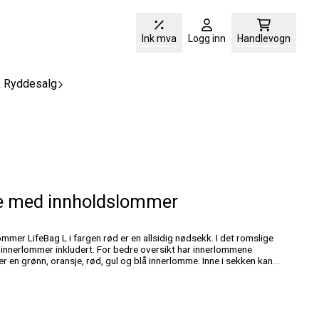
Ink mva
Logg inn
Handlevogn
& Ryddesalg
e med innholdslommer
. I det romslige
innerlommer inkludert. For bedre oversikt har innerlommene
rer en grønn, oransje, rød, gul og blå innerlomme. Inne i sekken kan
vegg. Sekken har to frontlommer. Den store frontlommen er for
frontlommen har praktiske rom for penner og andre småting. De to
for eksempel blodtrykksmåler / stetoskop, bandasjer eller
gge sider et MOLLE-system for å feste ekstra lommer eller utstyr.
 skulderremmer med bryststropp. Disse festes øverst med en