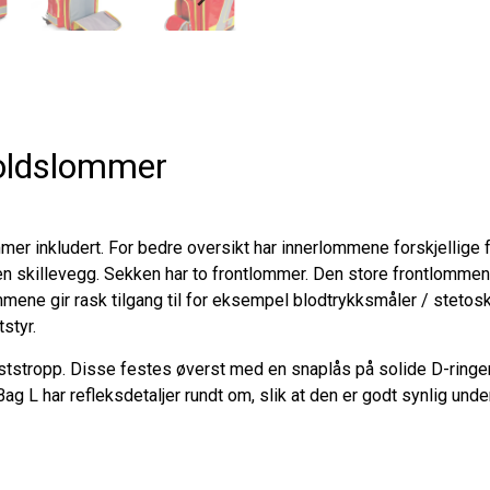
oldslommer
 inkludert. For bedre oversikt har innerlommene forskjellige farg
 skillevegg. Sekken har to frontlommer. Den store frontlommen e
ene gir rask tilgang til for eksempel blodtrykksmåler / stetosko
styr.
tropp. Disse festes øverst med en snaplås på solide D-ringer. P
g L har refleksdetaljer rundt om, slik at den er godt synlig unde