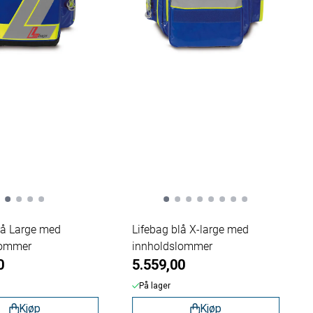
lå Large med
Lifebag blå X-large med
lommer
innholdslommer
0
5.559,00
På lager
Kjøp
Kjøp