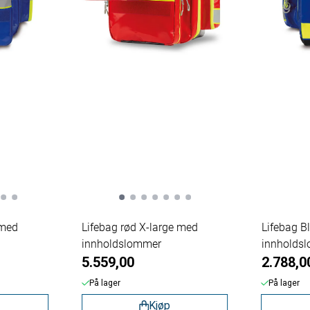
 med
Lifebag rød X-large med
Lifebag B
innholdslommer
innholds
5.559,00
2.788,0
På lager
På lager
Kjøp