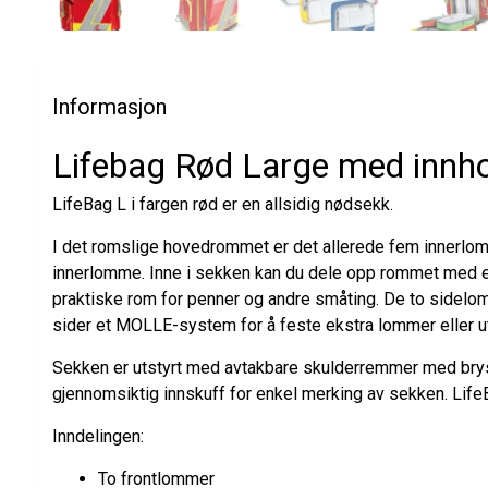
Informasjon
Lifebag Rød Large med innh
LifeBag L i fargen rød er en allsidig nødsekk.
I det romslige hovedrommet er det allerede fem innerlommer
innerlomme. Inne i sekken kan du dele opp rommet med en
praktiske rom for penner og andre småting. De to sidelomm
sider et MOLLE-system for å feste ekstra lommer eller ut
Sekken er utstyrt med avtakbare skulderremmer med brysts
gjennomsiktig innskuff for enkel merking av sekken. LifeBa
Inndelingen:
To frontlommer