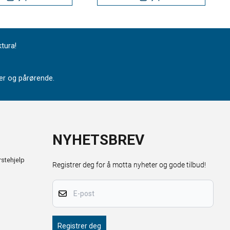
ktura!
nter og pårørende.
NYHETSBREV
stehjelp
Registrer deg for å motta nyheter og gode tilbud!
E-post
Registrer deg