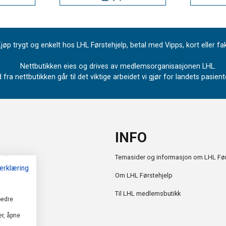
jøp trygt og enkelt hos LHL Førstehjelp, betal med Vipps, kort eller fa
Nettbutikken eies og drives av medlemsorganisasjonen LHL.
 fra nettbutikken går til det viktige arbeidet vi gjør for landets pasie
INFO
retur
Temasider og informasjon om LHL Før
erklæring
Om LHL Førstehjelp
r
Til LHL medlemsbutikk
bedre
r, åpne