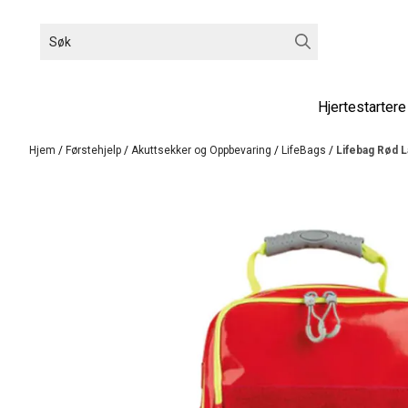
Hopp til innhold
Hjertestartere
Hjem
/
Førstehjelp
/
Akuttsekker og Oppbevaring
/
LifeBags
/
Lifebag Rød 