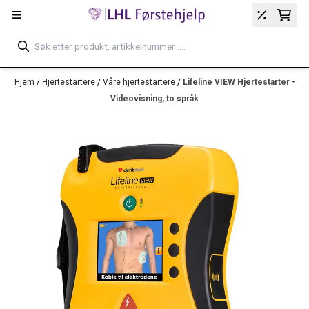
Hopp til innhold
Hjem
/
Hjertestartere
/
Våre hjertestartere
/
Lifeline VIEW Hjertestarter -
Videovisning, to språk