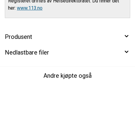
Registeret driftes av Helsedirektoratet. Du finner det
her:
www.113.no
Produsent
Nedlastbare filer
Andre kjøpte også