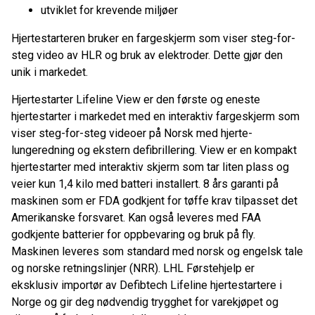
utviklet for krevende miljøer
Hjertestarteren bruker en fargeskjerm som viser steg-for-
steg video av HLR og bruk av elektroder. Dette gjør den
unik i markedet.
Hjertestarter Lifeline View er den første og eneste
hjertestarter i markedet med en interaktiv fargeskjerm som
viser steg-for-steg videoer på Norsk med hjerte-
lungeredning og ekstern defibrillering. View er en kompakt
hjertestarter med interaktiv skjerm som tar liten plass og
veier kun 1,4 kilo med batteri installert. 8 års garanti på
maskinen som er FDA godkjent for tøffe krav tilpasset det
Amerikanske forsvaret. Kan også leveres med FAA
godkjente batterier for oppbevaring og bruk på fly.
Maskinen leveres som standard med norsk og engelsk tale
og norske retningslinjer (NRR). LHL Førstehjelp er
eksklusiv importør av Defibtech Lifeline hjertestartere i
Norge og gir deg nødvendig trygghet for varekjøpet og