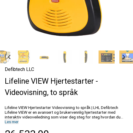
Defibtech LLC
Lifeline VIEW Hjertestarter -
Videovisning, to språk
Lifeline VIEW Hjertestarter Videovisning to språk | LHL Defibtech
Lifeline VIEW er en avansert og brukervennlig hjertestarter med
interaktiv videoveiledning som viser deg steg for steg hvordan du
skal utføre hjerte-lungeredning og bruke hjertestarteren i en
Les mer
nødssituasjon. Den store fargeskjermen viser tydelige
instruksjonsvideoer kombinert med stemmeveiledning, slik at også