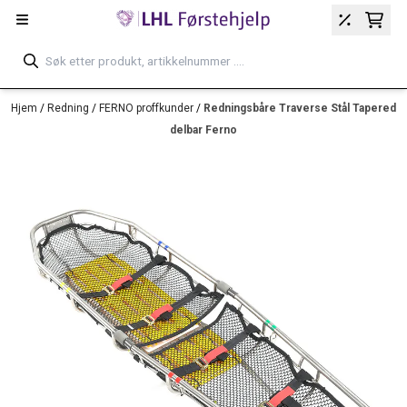
Hopp til innhold
Hjem
/
Redning
/
FERNO proffkunder
/
Redningsbåre Traverse Stål Tapered
delbar Ferno