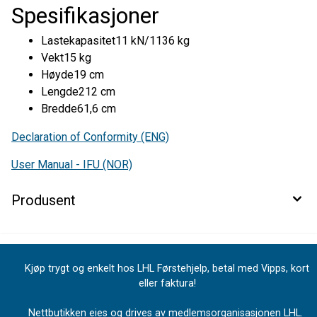
Spesifikasjoner
Lastekapasitet11 kN/1136 kg
Vekt15 kg
Høyde19 cm
Lengde212 cm
Bredde61,6 cm
Declaration of Conformity (ENG)
User Manual - IFU (NOR)
Produsent
Kjøp trygt og enkelt hos LHL Førstehjelp, betal med Vipps, kort
eller faktura!
Nettbutikken eies og drives av medlemsorganisasjonen LHL.