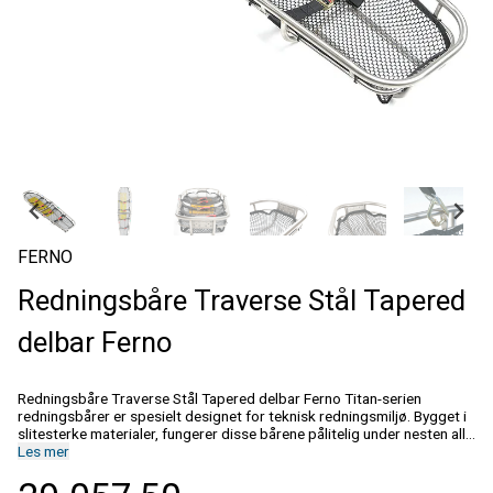
FERNO
Redningsbåre Traverse Stål Tapered
delbar Ferno
Redningsbåre Traverse Stål Tapered delbar Ferno Titan-serien
redningsbårer er spesielt designet for teknisk redningsmiljø. Bygget i
slitesterke materialer, fungerer disse bårene pålitelig under nesten alle
forhold, og designet gir en brukervennlig plattform. Unike funksjoner
Les mer
inkluderer et 25,4 mm topprør for godt grep og fire StratLoad™-
festepunkter for rask, enkel og sikker festing av løfteseler.