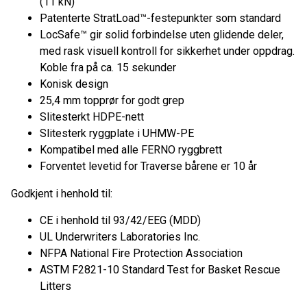
(11 kN)
Patenterte StratLoad™-festepunkter som standard
LocSafe™ gir solid forbindelse uten glidende deler,
med rask visuell kontroll for sikkerhet under oppdrag.
Koble fra på ca. 15 sekunder
Konisk design
25,4 mm topprør for godt grep
Slitesterkt HDPE-nett
Slitesterk ryggplate i UHMW-PE
Kompatibel med alle FERNO ryggbrett
Forventet levetid for Traverse bårene er 10 år
Godkjent i henhold til:
CE i henhold til 93/42/EEG (MDD)
UL Underwriters Laboratories Inc.
NFPA National Fire Protection Association
ASTM F2821-10 Standard Test for Basket Rescue
Litters