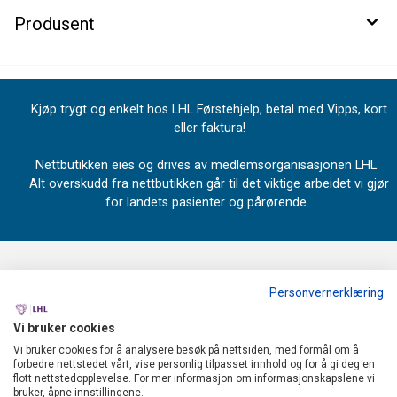
Produsent
Kjøp trygt og enkelt hos LHL Førstehjelp, betal med Vipps, kort
eller faktura!
Nettbutikken eies og drives av medlemsorganisasjonen LHL.
Alt overskudd fra nettbutikken går til det viktige arbeidet vi gjør
for landets pasienter og pårørende.
Personvernerklæring
OM OSS
Vi bruker cookies
LHL
MENY
Vi bruker cookies for å analysere besøk på nettsiden, med formål om å
forbedre nettstedet vårt, vise personlig tilpasset innhold og for å gi deg en
Industrivegen 67
flott nettstedopplevelse. For mer informasjon om informasjonskapslene vi
Forsendelse og retur
bruker, åpne innstillingene.