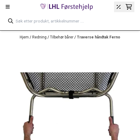
Hopp til innhold
Hjem
/
Redning
/
Tilbehør bårer
/
Traverse håndtak Ferno