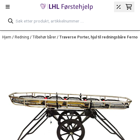
Hopp til innhold
Hjem
/
Redning
/
Tilbehør bårer
/
Traverse Porter, hjul til redningsbåre Ferno