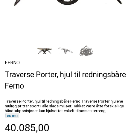
FERNO
Traverse Porter, hjul til redningsbåre
Ferno
Traverse Porter, hjul til redningsbåre Ferno Traverse Porter hjulene
muliggjør transport i alle slags miljøer. Takket være åtte forskjellige
håndtakposisjoner kan hjulsettet enkelt tilpasses terreng,
redningsoppgave og helning. Det universelle designet gjør Porter
Les mer
kompatibel med alle våre redningsbårer. I tillegg sikrer hjulkittet
40.085,00
problemfri manøvrering, ergonomisk pasienthåndtering og optimal
komfort under redningsarbeid. Informasjon Universell design gjør den