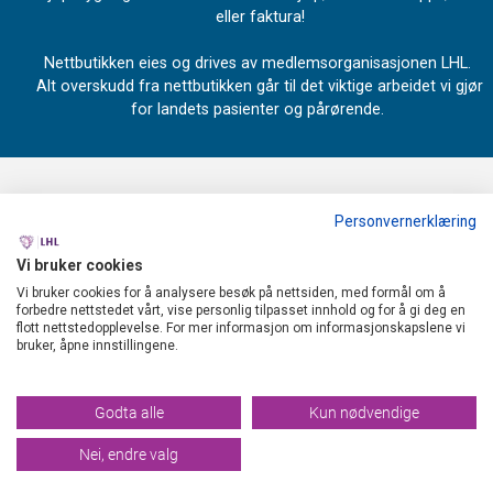
eller faktura!
Nettbutikken eies og drives av medlemsorganisasjonen LHL.
Alt overskudd fra nettbutikken går til det viktige arbeidet vi gjør
for landets pasienter og pårørende.
Personvernerklæring
OM OSS
Vi bruker cookies
LHL
MENY
Vi bruker cookies for å analysere besøk på nettsiden, med formål om å
forbedre nettstedet vårt, vise personlig tilpasset innhold og for å gi deg en
Industrivegen 67
flott nettstedopplevelse. For mer informasjon om informasjonskapslene vi
Forsendelse og retur
INFO
bruker, åpne innstillingene.
2072 Dal
Personvern
Temasider og informasjon om LHL Førstehjelp
NYHETSBREV
Org. nr. 940 190 738
Godta alle
Kun nødvendige
Salgsbetingelser
Om LHL Førstehjelp
Tlf:
22 79 90 30
Nei, endre valg
Registrer deg for å motta nyheter og gode tilbud!
Til LHL medlemsbutikk
forstehjelp@lhl.no